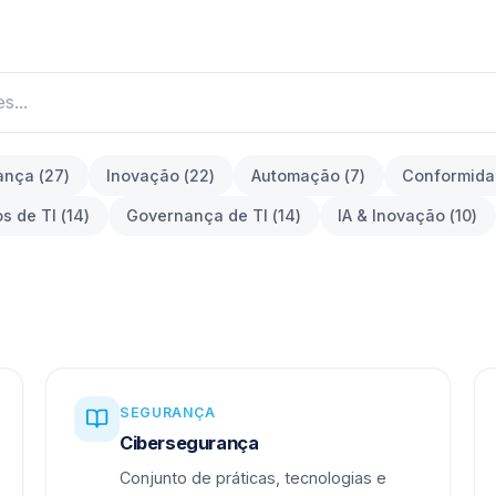
ança
(
27
)
Inovação
(
22
)
Automação
(
7
)
Conformid
os de TI
(
14
)
Governança de TI
(
14
)
IA & Inovação
(
10
)
SEGURANÇA
Cibersegurança
Conjunto de práticas, tecnologias e