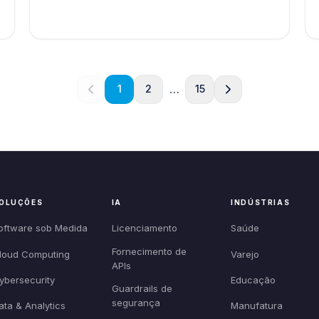
…
1
2
15
OLUÇÕES
IA
INDÚSTRIAS
oftware sob Medida
Licenciamento
Saúde
Fornecimento de
loud Computing
Varejo
APIs
ybersecurity
Educação
Guardrails de
segurança
ata & Analytics
Manufatura