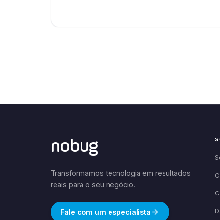
S
nobug
S
Transformamos tecnologia em resultados
C
reais para o seu negócio.
C
D
Fale com um especialista