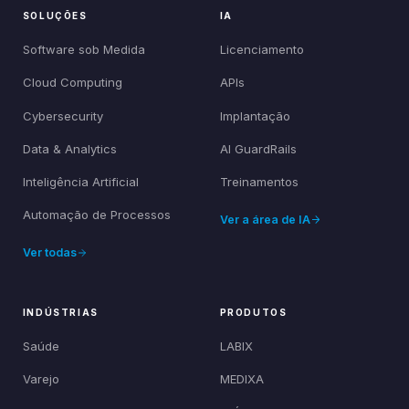
SOLUÇÕES
IA
Software sob Medida
Licenciamento
Cloud Computing
APIs
Cybersecurity
Implantação
Data & Analytics
AI GuardRails
Inteligência Artificial
Treinamentos
Automação de Processos
Ver a área de IA
Ver todas
INDÚSTRIAS
PRODUTOS
Saúde
LABIX
Varejo
MEDIXA