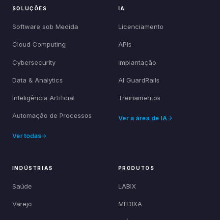
SOLUÇÕES
IA
Software sob Medida
Licenciamento
Cloud Computing
APIs
Cybersecurity
Implantação
Data & Analytics
AI GuardRails
Inteligência Artificial
Treinamentos
Automação de Processos
Ver a área de IA
Ver todas
INDÚSTRIAS
PRODUTOS
Saúde
LABIX
Varejo
MEDIXA