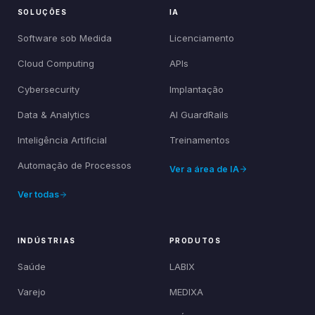
SOLUÇÕES
IA
Software sob Medida
Licenciamento
Cloud Computing
APIs
Cybersecurity
Implantação
Data & Analytics
AI GuardRails
Inteligência Artificial
Treinamentos
Automação de Processos
Ver a área de IA
Ver todas
INDÚSTRIAS
PRODUTOS
Saúde
LABIX
Varejo
MEDIXA