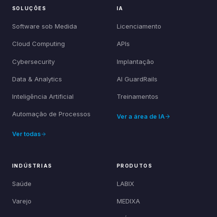
SOLUÇÕES
IA
Software sob Medida
Licenciamento
Cloud Computing
APIs
Cybersecurity
Implantação
Data & Analytics
AI GuardRails
Inteligência Artificial
Treinamentos
Automação de Processos
Ver a área de IA
Ver todas
INDÚSTRIAS
PRODUTOS
Saúde
LABIX
Varejo
MEDIXA