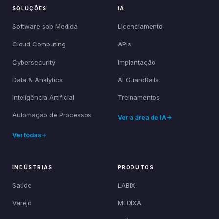
SOLUÇÕES
IA
Software sob Medida
Licenciamento
Cloud Computing
APIs
Cybersecurity
Implantação
Data & Analytics
AI GuardRails
Inteligência Artificial
Treinamentos
Automação de Processos
Ver a área de IA
Ver todas
INDÚSTRIAS
PRODUTOS
Saúde
LABIX
Varejo
MEDIXA