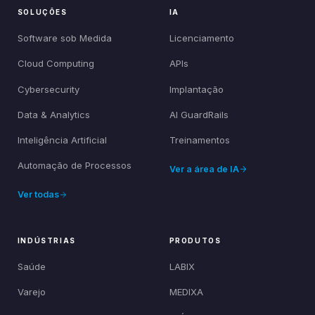
SOLUÇÕES
IA
Software sob Medida
Licenciamento
Cloud Computing
APIs
Cybersecurity
Implantação
Data & Analytics
AI GuardRails
Inteligência Artificial
Treinamentos
Automação de Processos
Ver a área de IA
Ver todas
INDÚSTRIAS
PRODUTOS
Saúde
LABIX
Varejo
MEDIXA