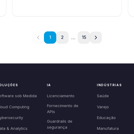
…
1
2
15
OLUÇÕES
IA
INDÚSTRIAS
oftware sob Medida
Licenciamento
Saúde
Fornecimento de
loud Computing
Varejo
APIs
ybersecurity
Educação
Guardrails de
segurança
ata & Analytics
Manufatura