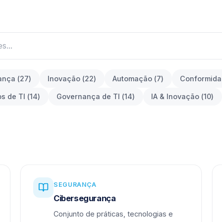
ança
(
27
)
Inovação
(
22
)
Automação
(
7
)
Conformid
os de TI
(
14
)
Governança de TI
(
14
)
IA & Inovação
(
10
)
SEGURANÇA
Cibersegurança
Conjunto de práticas, tecnologias e