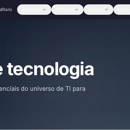
dRails
Indústrias
Produtos
Insights
Carre
e tecnologia
enciais do universo de TI para