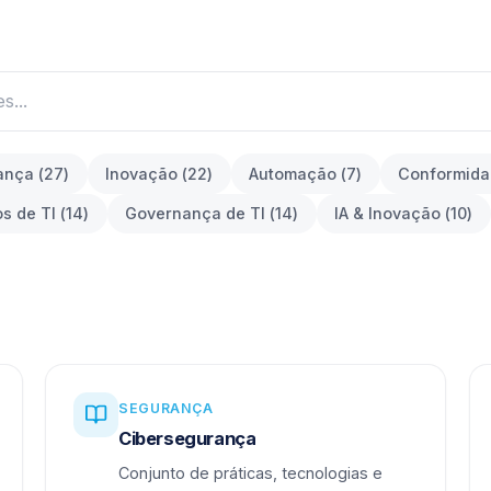
ança
(
27
)
Inovação
(
22
)
Automação
(
7
)
Conformid
os de TI
(
14
)
Governança de TI
(
14
)
IA & Inovação
(
10
)
SEGURANÇA
Cibersegurança
Conjunto de práticas, tecnologias e