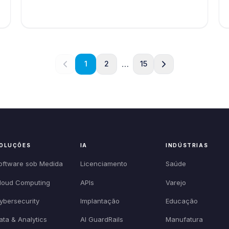
…
1
2
15
OLUÇÕES
IA
INDÚSTRIAS
oftware sob Medida
Licenciamento
Saúde
loud Computing
APIs
Varejo
ybersecurity
Implantação
Educação
ata & Analytics
AI GuardRails
Manufatura