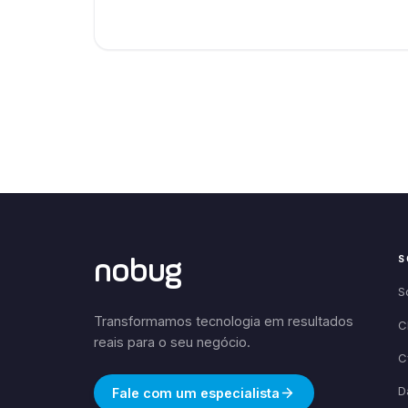
S
nobug
S
Transformamos tecnologia em resultados
C
reais para o seu negócio.
C
D
Fale com um especialista