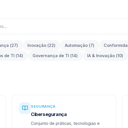
ança
(
27
)
Inovação
(
22
)
Automação
(
7
)
Conformid
os de TI
(
14
)
Governança de TI
(
14
)
IA & Inovação
(
10
)
SEGURANÇA
Cibersegurança
Conjunto de práticas, tecnologias e