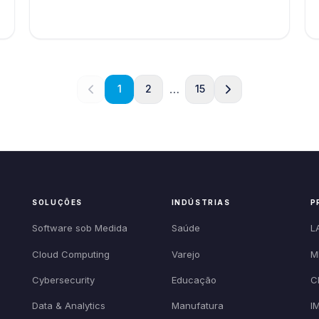
…
1
2
15
SOLUÇÕES
INDÚSTRIAS
P
Software sob Medida
Saúde
L
Cloud Computing
Varejo
M
Cybersecurity
Educação
C
Data & Analytics
Manufatura
I