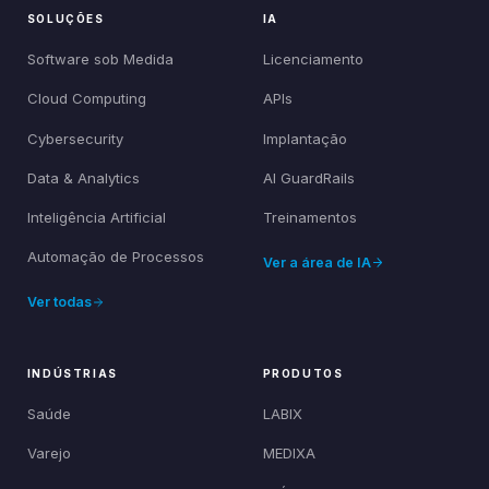
SOLUÇÕES
IA
Software sob Medida
Licenciamento
Cloud Computing
APIs
Cybersecurity
Implantação
Data & Analytics
AI GuardRails
Inteligência Artificial
Treinamentos
Automação de Processos
Ver a área de IA
Ver todas
INDÚSTRIAS
PRODUTOS
Saúde
LABIX
Varejo
MEDIXA