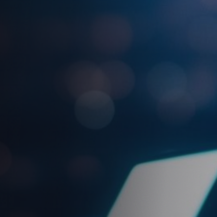
querem liderar, não apenas acompanhar.
Agende uma conversa
+350
+2.000
+100
CLIENTES
PROJETOS
ESPECIALISTAS