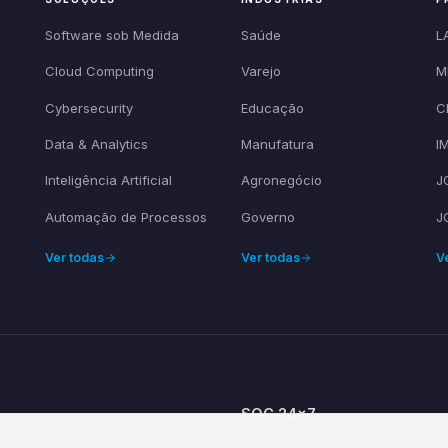
Software sob Medida
Saúde
L
Cloud Computing
Varejo
M
Cybersecurity
Educação
C
Data & Analytics
Manufatura
I
Inteligência Artificial
Agronegócio
J
Automação de Processos
Governo
J
Ver todas
Ver todas
V
SOC 24×7
ce by Design
Monitoring & Response