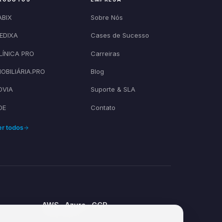
ABIX
Sobre Nós
EDIXA
Cases de Sucesso
LÍNICA PRO
Carreiras
MOBILIÁRIA.PRO
Blog
OVIA
Suporte & SLA
OE
Contato
er todos
AWS · Azure · GCP
Cloud Partner