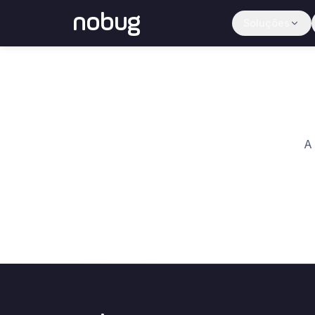
nobug
Soluções
A 