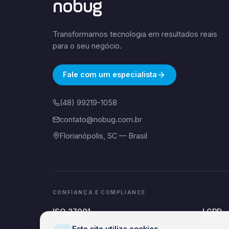
nobug
Transformamos tecnologia em resultados reais
para o seu negócio.
Fale com um especialista
(48) 99219-1058
contato@nobug.com.br
Florianópolis, SC — Brasil
CONFIANÇA E COMPLIANCE
ISO 27001
LGPD
Information Security
Complian
Este site utiliza cookies