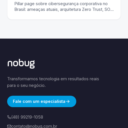
Pillar page sobre cibersegurança corporativa no
Brasil: ameaças atuais, arquitetura Zero Trust, SOC
24x7, SIEM/SOAR, EDR/XDR, resposta a incidentes,
compliance LGPD e ISO 27001.
nobug
Transformamos tecnologia em resultados reais
para o seu negócio.
Fale com um especialista
(48) 99219-1058
contato@nobug.com.br