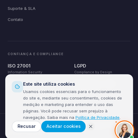
Suporte & SLA
Contato
CONFIANÇA E COMPLIANCE
ISO 27001
LGPD
Information Security
Compliance by Design
Este site utiliza cookies
SOC 24×7
AWS · Azure · GCP
Monitoring & Response
Cloud Partner
Usamos cookies essenciais para o funcionamento
do site e, mediante seu consentimento, cookies de
medição e marketing para entender o uso das
páginas. Você pode recusar sem prejuízo à
navegação. Saiba mais na
Política de Privacidade
.
Glossário
Respostas
Privacidade
Termos de Uso
Anticorrupção
Recusar
Aceitar cookies
©
2026
Nobug Tecnologia — CNPJ 37.909.070/0001-77. Todos os
direitos reservados.