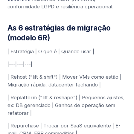
conformidade LGPD e resiliência operacional.
As 6 estratégias de migração
(modelo 6R)
| Estratégia | O que é | Quando usar |
|---|---|---|
| Rehost ("lift & shift") | Mover VMs como estão |
Migração rápida, datacenter fechando |
| Replatform ("lift & reshape") | Pequenos ajustes,
ex: DB gerenciado | Ganhos de operação sem
refatorar |
| Repurchase | Trocar por SaaS equivalente | E-
mail, CRM, ERP commodities |