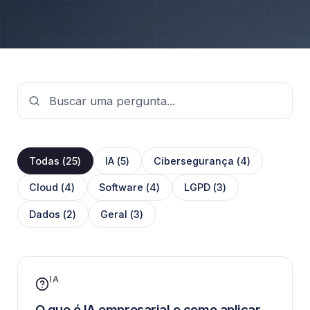
Todas (
25
)
IA
(
5
)
Cibersegurança
(
4
)
Cloud
(
4
)
Software
(
4
)
LGPD
(
3
)
Dados
(
2
)
Geral
(
3
)
IA
O que é IA empresarial e como aplicar