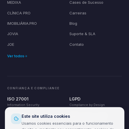
MEDIXA
Cases de Sucesso
CLÍNICA PRO
Carreiras
IMOBILIÁRIA.PRO
Blog
JOVIA
Suporte & SLA
JOE
Contato
Ver todos
CONFIANÇA E COMPLIANCE
ISO 27001
LGPD
Information Security
Compliance by Design
Este site utiliza cookies
SOC 24×7
AWS · Azure · GCP
Monitoring & Response
Cloud Partner
Usamos cookies essenciais para o funcionamento